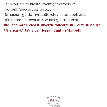
Per ulteriori richieste: eventi@morbelli.it –
morbelli@accordogroup.com
@museo_garda_ivrea @archiviostoricoolivetti
@kalamass.nuoveradiciwines @cittadivrea
#MuseoGardaIvrea
#OlivettiGraficarte
#Olivetti
#Design
#Grafica
#ArteVisiva
#Ivrea
#CantineMorbelli