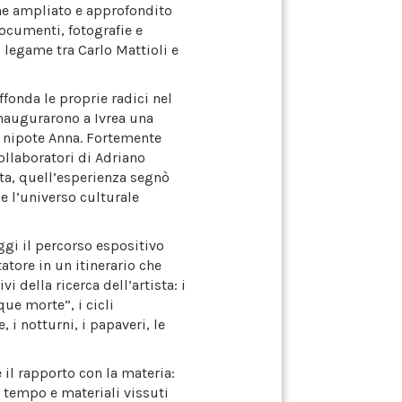
iene ampliato e approfondito
documenti, fotografie e
 legame tra Carlo Mattioli e
fonda le proprie radici nel
 inaugurarono a Ivrea una
la nipote Anna. Fortemente
collaboratori di Adriano
ista, quell’esperienza segnò
 e l’universo culturale
oggi il percorso espositivo
tore in un itinerario che
vi della ricerca dell’artista: i
que morte”, i cicli
, i notturni, i papaveri, le
 il rapporto con la materia:
l tempo e materiali vissuti