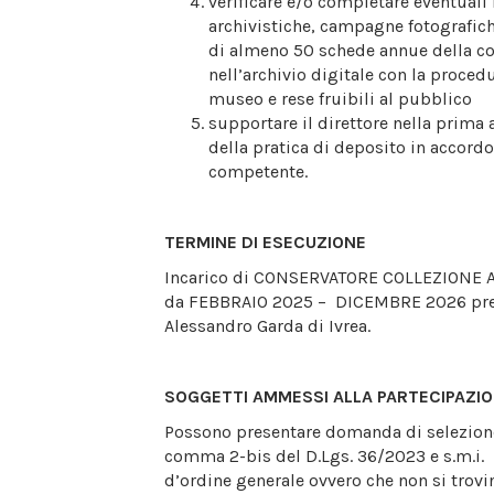
verificare e/o completare eventuali
archivistiche, campagne fotografich
di almeno 50 schede annue della co
nell’archivio digitale con la proced
museo e rese fruibili al pubblico
supportare il direttore nella prima 
della pratica di deposito in accord
competente.
TERMINE DI ESECUZIONE
Incarico di CONSERVATORE COLLEZIONE 
da FEBBRAIO 2025 – DICEMBRE 2026 pres
Alessandro Garda di Ivrea.
SOGGETTI AMMESSI ALLA PARTECIPAZI
Possono presentare domanda di selezione i
comma 2-bis del D.Lgs. 36/2023 e s.m.i. 
d’ordine generale ovvero che non si trovi