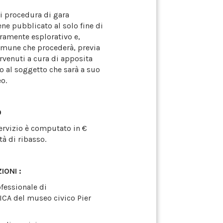
di procedura di gara
ne pubblicato al solo fine di
ramente esplorativo e,
omune che procederà, previa
rvenuti a cura di apposita
 al soggetto che sarà a suo
o.
O
ervizio è computato in €
à di ribasso.
IONI :
fessionale di
A del museo civico Pier