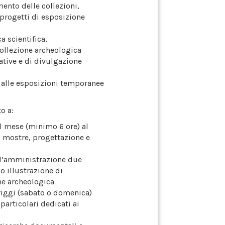
ento delle collezioni,
i progetti di esposizione
a scientifica,
collezione archeologica
cative e di divulgazione
e alle esposizioni temporanee
o a:
l mese (minimo 6 ore) al
mostre, progettazione e
r l’amministrazione due
o illustrazione di
one archeologica
riggi (sabato o domenica)
particolari dedicati ai