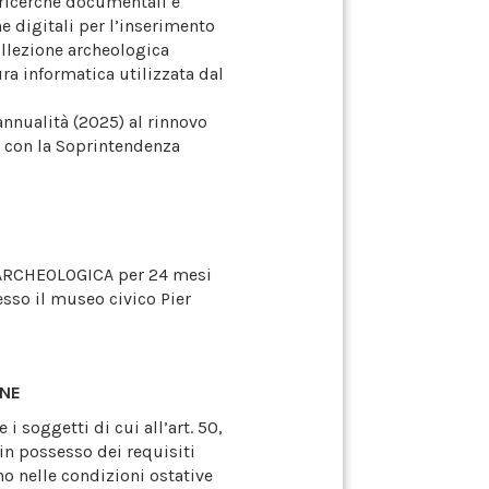
 ricerche documentali e
e digitali per l’inserimento
llezione archeologica
ura informatica utilizzata dal
annualità (2025) al rinnovo
o con la Soprintendenza
ARCHEOLOGICA per 24 mesi
so il museo civico Pier
ONE
 soggetti di cui all’art. 50,
in possesso dei requisiti
no nelle condizioni ostative