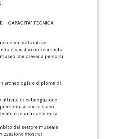
3.
NE – CAPACITA' TECNICA
re o beni culturali ad
ondo il vecchio ordinamento
el museo che preveda percorsi
in archeologia o diploma di
o attività di catalogazione
 piemontese che si siano
licato o in una conferenza
ambito del settore museale
anizzazione mostre)